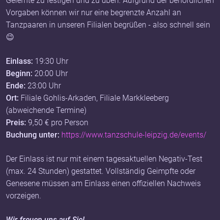
Gelernte zu festigen und zu üben. Aufgrund der behördlichen
Vorgaben können wir nur eine begrenzte Anzahl an
Tanzpaaren in unseren Filialen begrüßen - also schnell sein
😉
Einlass:
19:30 Uhr
Beginn:
20:00 Uhr
Ende:
23:00 Uhr
Ort:
Filiale Gohlis-Arkaden, Filiale Markkleeberg
(abweichende Termine)
Preis:
9,50 € pro Person
Buchung unter:
https://www.tanzschule-leipzig.de/events/
Der Einlass ist nur mit einem tagesaktuellen Negativ-Test
(max. 24 Stunden) gestattet. Vollständig Geimpfte oder
Genesene müssen am Einlass einen offiziellen Nachweis
vorzeigen.
Wir freuen uns auf Sie!