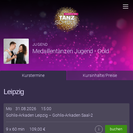
JUGEND
Medaillentanzen Jugend - Gold
Kurstermine
Kursinhalte/Preise
Leipzig
Mo
31.08.2026
15:00
Gohlis-Arkaden Leipzig
–
Gohlis-Arkaden Saal-2
9
x
60
min
109,00
€
i
buchen