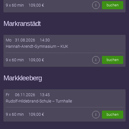
9
x
60
min
109,00
€
i
buchen
Markranstädt
Mo
31.08.2026
14:30
Hannah-Arendt-Gymnasium
–
KUK
9
x
60
min
109,00
€
i
buchen
Markkleeberg
Fr
06.11.2026
13:45
Rudolf-Hildebrand-Schule
–
Turnhalle
9
x
60
min
109,00
€
i
buchen