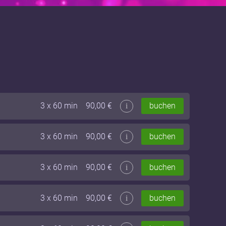
3
x
60
min
90,00
€
buchen
i
3
x
60
min
90,00
€
buchen
i
3
x
60
min
90,00
€
buchen
i
3
x
60
min
90,00
€
buchen
i