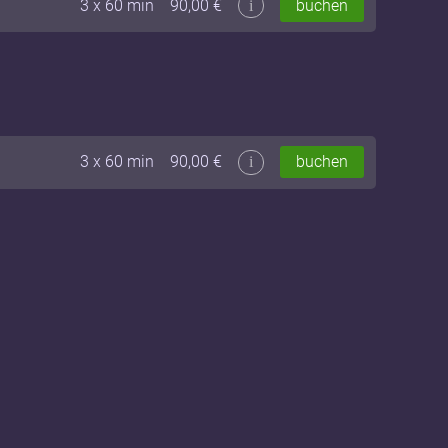
3
x
60
min
90,00
€
buchen
i
3
x
60
min
90,00
€
buchen
i